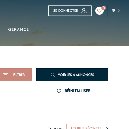
0
SE CONNECTER
FR
GÉRANCE
FILTRER
VOIR LES
4
ANNONCES
RÉINITIALISER
Trier par
LES PLUS RÉCENTES