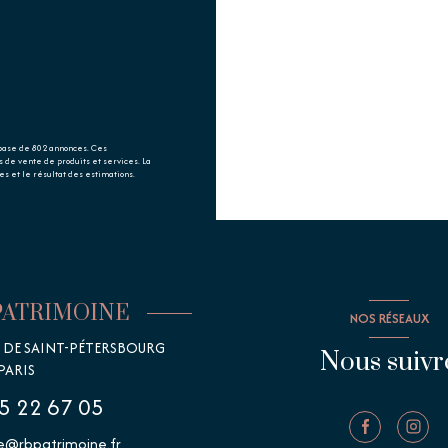
 base de 802 annonces. Ces
es de vente de produits et services. La
s et le résultat des estimations.
PATRIMOINE
NOS RÉSEAUX
E DE SAINT-PÉTERSBOURG
Nous suivr
PARIS
5 22 67 05
@rbpatrimoine.fr