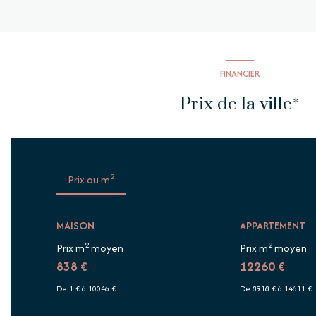
FINANCIER
Prix de la ville*
2
Prix au m
MAISON
APPARTEMENT
2
2
Prix m
moyen
Prix m
moyen
838 €
12260 €
De 1 € à 10046 €
De 8918 € à 14611 €