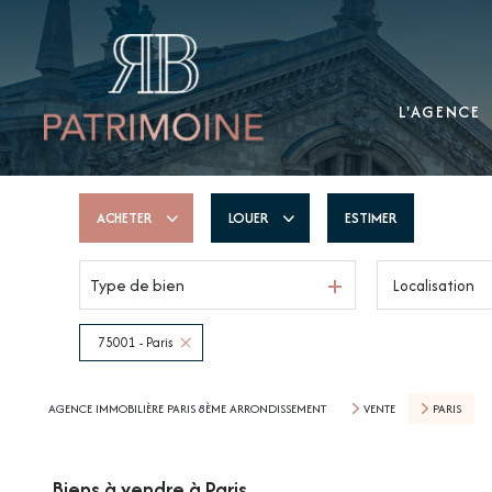
L'AGENCE
ACHETER
LOUER
ESTIMER
Type de bien
Localisation
De l'ancien
à l'année
De l'immo pro
75001 - Paris
AGENCE IMMOBILIÈRE PARIS 8ÈME ARRONDISSEMENT
VENTE
PARIS
Biens à vendre à Paris