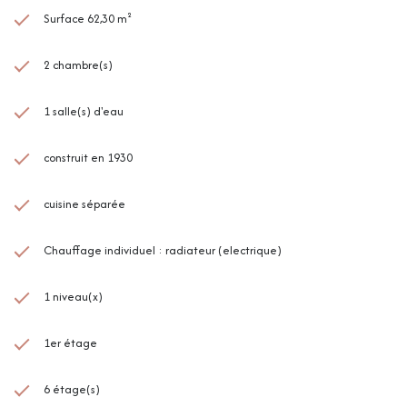
Surface 62,30 m²
2 chambre(s)
1 salle(s) d'eau
construit en 1930
cuisine séparée
Chauffage individuel : radiateur (electrique)
1 niveau(x)
1er étage
6 étage(s)