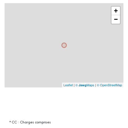
+
−
Leaflet
|
©
Maps
|
© OpenStreetMap
Jawg
* CC : Charges comprises