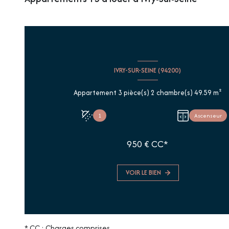
IVRY-SUR-SEINE (94200)
Appartement 3 pièce(s) 2 chambre(s) 49.59 m²
1
Ascenseur
950 € CC*
VOIR LE BIEN
* CC : Charges comprises