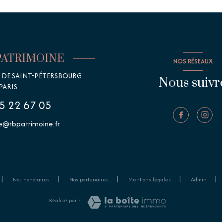
PATRIMOINE
NOS RÉSEAUX
E DE SAINT-PÉTERSBOURG
Nous suivr
PARIS
5 22 67 05
@rbpatrimoine.fr
Nos honoraires
Nos partenaires
Mentions légales
Admin
Réalisé par :