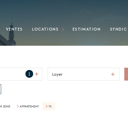
Locations immobilières
VENTES
LOCATIONS
ESTIMATION
SYNDIC
Locations de bureaux
1
Loyer
UR SEINE
APPARTEMENT
T3