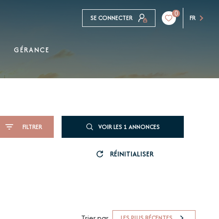
0
SE CONNECTER
FR
GÉRANCE
FILTRER
VOIR LES
1
ANNONCES
RÉINITIALISER
Trier par
LES PLUS RÉCENTES