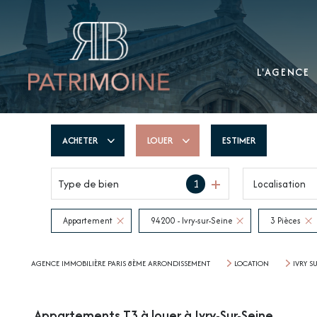
L'AGENCE
ACHETER
LOUER
ESTIMER
Type de bien
1
Localisation
De l'ancien
à l'année
De l'immo pro
Appartement
94200 - Ivry-sur-Seine
3 Pièces
AGENCE IMMOBILIÈRE PARIS 8ÈME ARRONDISSEMENT
LOCATION
IVRY S
Appartements T3 à louer à Ivry-Sur-Seine