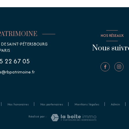
PATRIMOINE
NOS RÉSEAUX
E DE SAINT-PÉTERSBOURG
Nous suivr
PARIS
5 22 67 05
@rbpatrimoine.fr
Nos honoraires
Nos partenaires
Mentions légales
Admin
Réalisé par :