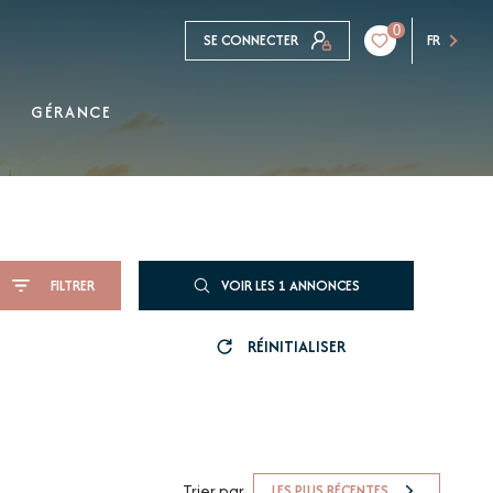
0
SE CONNECTER
FR
GÉRANCE
FILTRER
VOIR LES
1
ANNONCES
RÉINITIALISER
Trier par
LES PLUS RÉCENTES