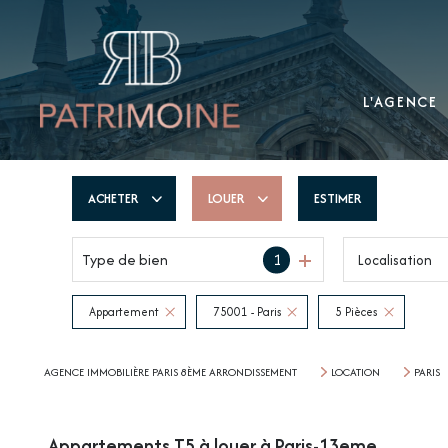
L'AGENCE
ACHETER
LOUER
ESTIMER
Type de bien
1
Localisation
De l'ancien
à l'année
De l'immo pro
Appartement
75001 - Paris
5 Pièces
AGENCE IMMOBILIÈRE PARIS 8ÈME ARRONDISSEMENT
LOCATION
PARIS
Appartements T5 à louer à Paris-13eme