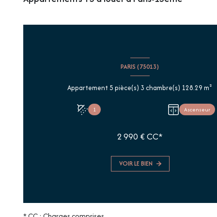
PARIS (75013)
Appartement 5 pièce(s) 3 chambre(s) 128.29 m²
1
Ascenseur
2 990 € CC*
VOIR LE BIEN
* CC : Charges comprises